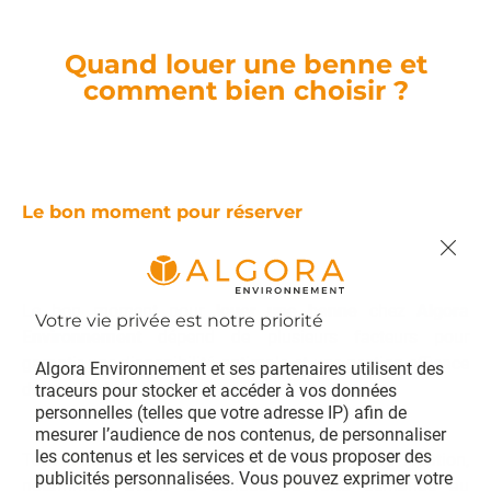
Quand louer une benne et
comment bien choisir ?
Le bon moment pour réserver
Le bon moment pour
louer une benne
chez
Algora
Environnement
dépend de plusieurs facteurs pour
garantir une disponibilité optimale et une gestion efficace
Algora Environnement et ses partenaires utilisent des 
de vos
déchets
.
traceurs pour stocker et accéder à vos données 
personnelles (telles que votre adresse IP) afin de 
mesurer l’audience de nos contenus, de personnaliser 
les contenus et les services et de vous proposer des 
Tout d’abord, il est essentiel d’anticiper votre
location
,
publicités personnalisées. Vous pouvez exprimer votre 
notamment avant la période de forte demande au