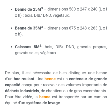
3
Benne de 25M
– dimensions 580 x 247 x 240 (L x l
x h) : bois, DIB/ DND, végétaux.
3
Benne de 35M
– dimensions 675 x 248 x 263 (L x l
x h).
3
Caissons 8M
: bois, DIB/ DND, gravats propres,
gravats sales, végétaux.
De plus, il est nécessaire de bien distinguer une benne
d’un
bac roulant
. Une
benne
est un
conteneur de grande
capacité
conçu pour recevoir des volumes importants de
déchets industriels
, de chantiers ou de gros encombrants.
Pour être vidée, la
benne
est transportée par un camion
équipé d’un
système de levage
.