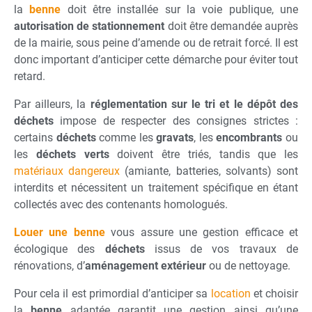
la
benne
doit être installée sur la voie publique, une
autorisation de stationnement
doit être demandée auprès
de la mairie, sous peine d’amende ou de retrait forcé. Il est
donc important d’anticiper cette démarche pour éviter tout
retard.
Par ailleurs, la
réglementation sur le tri et le dépôt des
déchets
impose de respecter des consignes strictes :
certains
déchets
comme les
gravats
, les
encombrants
ou
les
déchets verts
doivent être triés, tandis que les
matériaux dangereux
(amiante, batteries, solvants) sont
interdits et nécessitent un traitement spécifique en étant
collectés avec des contenants homologués.
Louer une benne
vous assure une gestion efficace et
écologique des
déchets
issus de vos travaux de
rénovations, d’
aménagement
extérieur
ou de nettoyage.
Pour cela il est primordial d’anticiper sa
location
et choisir
la
benne
adaptée garantit une gestion ainsi qu’une