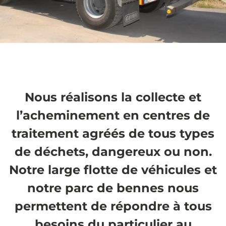
Gestion des
Nous réalisons la collecte et
déchets
l’acheminement en centres de
traitement agréés de tous types
Bois, Végétaux, Gravats propres,
Gravats sales, DIB, Ferrailles, Cartons...
de déchets, dangereux ou non.
Notre large flotte de véhicules et
DEMANDER UN DEVIS
GRATUIT
notre parc de bennes nous
permettent de répondre à tous
besoins du particulier au