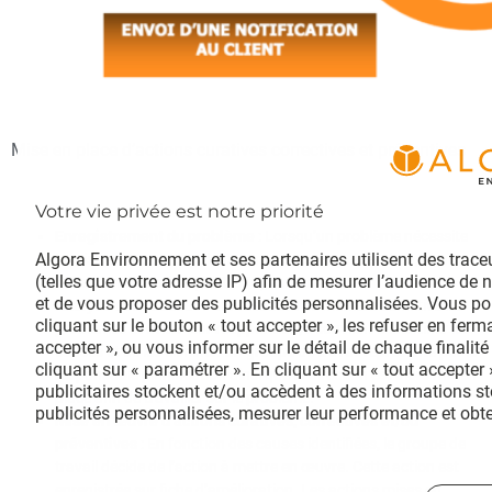
Mise en place d’actions curatives correctives et préventives
Enregistrement du problème
: Lorsqu’un problème nécessite
Algora Environnement et ses partenaires utilisent des trace
la mise en œuvre d’actions correctives ou préventives, une
(telles que votre adresse IP) afin de mesurer l’audience de 
fiche d’amélioration (FOR_019) est ouverte.
et de vous proposer des publicités personnalisées. Vous po
Analyse des causes
: Pour résoudre de manière définitive les
cliquant sur le bouton « tout accepter », les refuser en ferma
problèmes et éviter leur réapparition, il convient d’identifier les
accepter », ou vous informer sur le détail de chaque finalité
causes et de les éliminer. Un groupe de travail représenté par le
cliquant sur « paramétrer ». En cliquant sur « tout accepter
responsable planification ainsi que la direction est alors mis en
publicitaires stockent et/ou accèdent à des informations st
place afin de travailler sur le problème.
publicités personnalisées, mesurer leur performance et obte
Mise en œuvre d’actions curatives, correctives et/ou
améliorer nos produits, assurer la sécurité, prévenir la frau
préventives
: En fonction des causes identifiées, le groupe de
contenu, mettre en correspondance et combiner des sources d
travail décide de l’action à mettre en œuvre. Cette action est
recevoir et utiliser des caractéristiques d’identification d’
enregistrée sur fiche d’amélioration. Les actions mises en