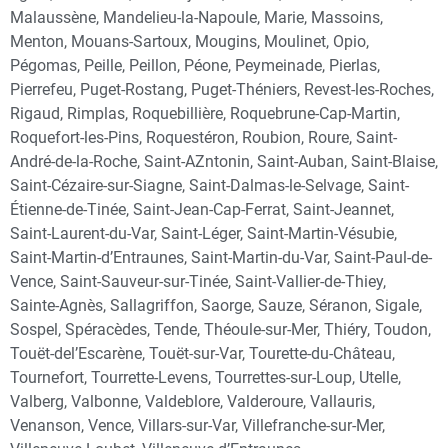
Malaussène, Mandelieu-la-Napoule, Marie, Massoins,
Menton, Mouans-Sartoux, Mougins, Moulinet, Opio,
Pégomas, Peille, Peillon, Péone, Peymeinade, Pierlas,
Pierrefeu, Puget-Rostang, Puget-Théniers, Revest-les-Roches,
Rigaud, Rimplas, Roquebillière, Roquebrune-Cap-Martin,
Roquefort-les-Pins, Roquestéron, Roubion, Roure, Saint-
André-de-la-Roche, Saint-AZntonin, Saint-Auban, Saint-Blaise,
Saint-Cézaire-sur-Siagne, Saint-Dalmas-le-Selvage, Saint-
Étienne-de-Tinée, Saint-Jean-Cap-Ferrat, Saint-Jeannet,
Saint-Laurent-du-Var, Saint-Léger, Saint-Martin-Vésubie,
Saint-Martin-d’Entraunes, Saint-Martin-du-Var, Saint-Paul-de-
Vence, Saint-Sauveur-sur-Tinée, Saint-Vallier-de-Thiey,
Sainte-Agnès, Sallagriffon, Saorge, Sauze, Séranon, Sigale,
Sospel, Spéracèdes, Tende, Théoule-sur-Mer, Thiéry, Toudon,
Touët-del’Escarène, Touët-sur-Var, Tourette-du-Château,
Tournefort, Tourrette-Levens, Tourrettes-sur-Loup, Utelle,
Valberg, Valbonne, Valdeblore, Valderoure, Vallauris,
Venanson, Vence, Villars-sur-Var, Villefranche-sur-Mer,