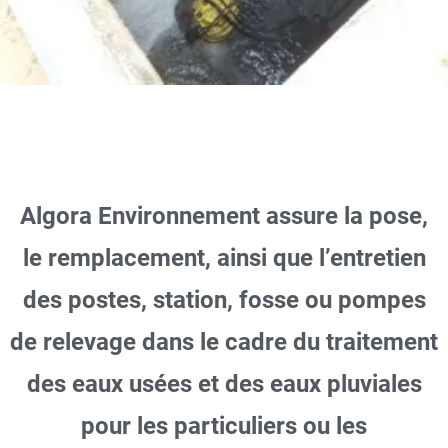
Pose et
entretien de
Algora Environnement assure la pose,
pompes de
le remplacement, ainsi que l’entretien
relevage
des postes, station, fosse ou pompes
de relevage dans le cadre du traitement
DEMANDER UN DEVIS
GRATUIT
des eaux usées et des eaux pluviales
pour les particuliers ou les