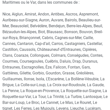
Maritimes ou le Var, dans les communes de :
Nice, Aiglun, Amirat, Andon, Antibes, Ascros, Aspremont,
Auribeau-sur-Siagne, Auron, Auvare, Bairols, Beaulieu-sur-
Mer, Beausoleil, Belvédère, Bendejun, Berre-les-Alpes, Beuil,
Bézaudun-les-Alpes, Biot, Blausasc, Bonson, Bouvon, Breil-
sur-Roya, Briançonnet, Cabris, Cagnes-sur-Mer, Caille,
Cannes, Cantaron, Cap-d’ail, Carros, Castagniers, Castellar,
Castillon, Caussols, Châteauneuf-d’Entraunes, Cipières,
Clans, Coaraze, Collongues, Colmars, Conségudes, Contes,
Courmes, Coursegoules, Cuébris, Daluis, Drap, Duranus,
Entraunes, Escragnolles, Èze, Falicon, Fontan, Gars,
Gattières, Gilette, Gorbio, Gourdon, Grasse, Gréolières,
Guillaumes, Ilonse, Isola, L’Escarène, La Bollène-Vésubie, La
Brigue, La Colle-sur-Loup, La Croix-sur-Roudoule, La Gaude,
La Penne, La Roque-en-Provence, La Roquette-sur-Siagne, La
Roquette-sur-Var, La Tour, La Trinité, La Turbie, Lantosque, Le
Bar-sur-Loup, Le Broc, Le Cannet, Le Mas, Le Rouret, Le
tignet, Les Ferres, Les Mujouls, Levens, Lieuche, Lucéram,