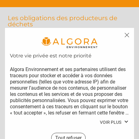
Les obligations des producteurs de
déchets
Tout producteur ou détenteur de
déchets est tenu d’en assurer ou d’en
faire assurer la gestion, conformément
à la réglementation. Il est responsable
Algora Environnement et ses partenaires utilisent des 
traceurs pour stocker et accéder à vos données 
jusqu’à leur élimination ou valorisation
personnelles (telles que votre adresse IP) afin de 
finale
, même lorsque le déchet est
mesurer l’audience de nos contenus, de personnaliser 
transféré à des fins de traitement à un
les contenus et les services et de vous proposer des 
tiers (article L541-2).
publicités personnalisées. Vous pouvez exprimer votre 
Les producteurs de déchets doivent donc
consentement à ces traceurs en cliquant sur le bouton 
« tout accepter », les refuser en fermant cette fenêtre à 
veiller à choisir des filières conformes à
l’aide de la croix « continuer sans accepter », ou vous 
la réglementation et s’assurer de la
VOIR PLUS
informer sur le détail de chaque finalité et exprimer 
bonne fin de leur élimination ou
votre choix pour chacune d’entre elles en cliquant sur « 
valorisation.
paramétrer ». En cliquant sur « tout accepter », vous 
Tout refuser