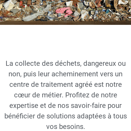
Évacuation et
valorisation de
La collecte des déchets, dangereux ou
déchets
non, puis leur acheminement vers un
centre de traitement agréé est notre
DEMANDER UN DEVIS
cœur de métier. Profitez de notre
GRATUIT
expertise et de nos savoir-faire pour
bénéficier de solutions adaptées à tous
vos besoins.