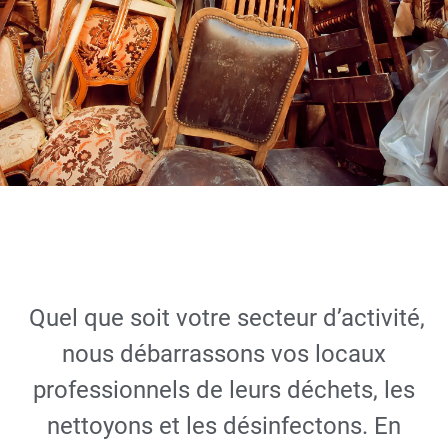
Débarras de
chantier et
Quel que soit votre secteur d’activité,
nettoyage
nous débarrassons vos locaux
professionnels de leurs déchets, les
DEMANDER UN DEVIS
nettoyons et les désinfectons. En
GRATUIT