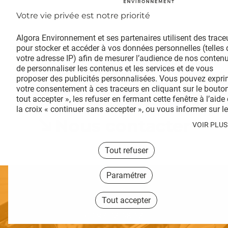
Algora Environnement et ses partenaires utilisent des traceu
pour stocker et accéder à vos données personnelles (telles 
votre adresse IP) afin de mesurer l’audience de nos contenus
de personnaliser les contenus et les services et de vous 
proposer des publicités personnalisées. Vous pouvez exprim
votre consentement à ces traceurs en cliquant sur le bouton
tout accepter », les refuser en fermant cette fenêtre à l’aide 
la croix « continuer sans accepter », ou vous informer sur le 
détail de chaque finalité et exprimer votre choix pour chacu
Nous contacter
VOIR PLUS
d’entre elles en cliquant sur « paramétrer ». En cliquant sur «
tout accepter », vous acceptez que nous et/ou nos partenair
publicitaires stockent et/ou accèdent à des informations 
Tout refuser
stockées sur votre terminal afin de vous proposer des 
publicités personnalisées, mesurer leur performance et obten
Paramétrer
des données sur leurs audiences, développer et améliorer no
produits, assurer la sécurité, prévenir la fraude et déboguer, 
Tout accepter
diffuser techniquement les publicités ou le contenu, mettre 
correspondance et combiner des sources de données hors 
04 93 48 68 68
ligne, relier différents terminaux, recevoir et utiliser des 