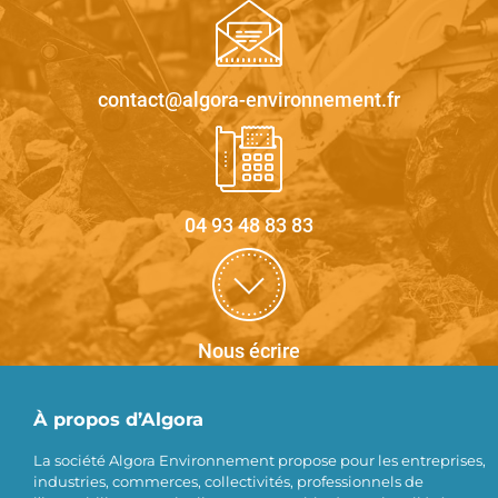
caractéristiques d’identification d’appareil envoyées 
automatiquement, utiliser des données de géolocalisation 
précises, analyser activement les caractéristiques du termin
pour l’identification. Vous pouvez modifier vos choix à tout 
moment en cliquant sur « Gérer mes cookies » en bas des 
contact@algora-environnement.fr
pages de ce site. Vous pouvez aussi consulter notre politiqu
de confidentialité pour plus d’informations.
04 93 48 83 83
Nous écrire
À propos d’Algora
La société Algora Environnement propose pour les entreprises,
industries, commerces, collectivités, professionnels de