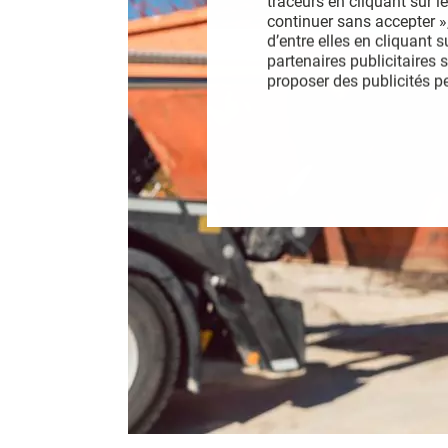
traceurs en cliquant sur le
continuer sans accepter »,
d’entre elles en cliquant 
partenaires publicitaires 
proposer des publicités p
développer et améliorer no
publicités ou le contenu, 
terminaux, recevoir et uti
données de géolocalisation
Vous pouvez modifier vos 
Vous pouvez aussi consult