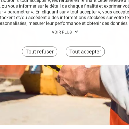
 bouton « tout accepter », les refuser en fermant cette fenêtre à l’
 ou vous informer sur le détail de chaque finalité et exprimer vo
sur « paramétrer ». En cliquant sur « tout accepter », vous accept
stockent et/ou accèdent à des informations stockées sur votre te
ersonnalisées, mesurer leur performance et obtenir des données s
s produits, assurer la sécurité, prévenir la fraude et déboguer, d
VOIR PLUS
mettre en correspondance et combiner des sources de données hors
liser des caractéristiques d’identification d’appareil envoyées aut
 précises, analyser activement les caractéristiques du terminal po
Tout refuser
Tout accepter
choix à tout moment en cliquant sur « Gérer mes cookies » en ba
er notre politique de confidentialité pour plus d’informations.