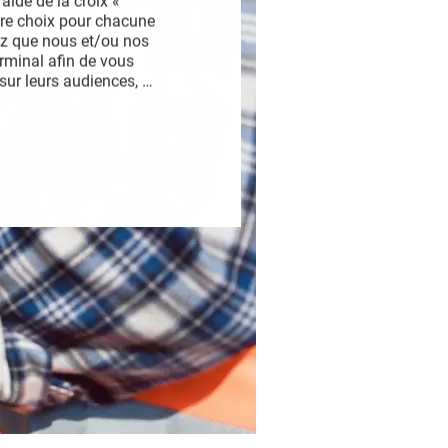
aide de la croix « 
tre choix pour chacune 
ez que nous et/ou nos 
rminal afin de vous 
ur leurs audiences, 
iffuser techniquement les 
 ligne, relier différents 
omatiquement, utiliser des 
ur l’identification. 
s des pages de ce site. 