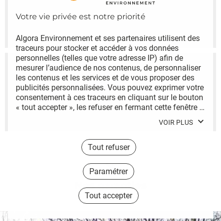
Particuliers
Algora Environnement et ses partenaires utilisent des 
traceurs pour stocker et accéder à vos données 
personnelles (telles que votre adresse IP) afin de 
mesurer l’audience de nos contenus, de personnaliser 
les contenus et les services et de vous proposer des 
publicités personnalisées. Vous pouvez exprimer votre 
consentement à ces traceurs en cliquant sur le bouton 
« tout accepter », les refuser en fermant cette fenêtre à 
Salons & congrès
l’aide de la croix « continuer sans accepter », ou vous 
VOIR PLUS
informer sur le détail de chaque finalité et exprimer 
votre choix pour chacune d’entre elles en cliquant sur « 
paramétrer ». En cliquant sur « tout accepter », vous 
Tout refuser
acceptez que nous et/ou nos partenaires publicitaires 
stockent et/ou accèdent à des informations stockées 
Paramétrer
sur votre terminal afin de vous proposer des publicités 
Nos garanties
personnalisées, mesurer leur performance et obtenir 
Tout accepter
des données sur leurs audiences, développer et 
améliorer nos produits, assurer la sécurité, prévenir la 
fraude et déboguer, diffuser techniquement les 