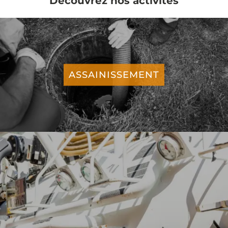
Découvrez nos activités
est spécialisée dans
l’
enlèvement
, le
traitement
et la
valorisation
de tous
ASSAINISSEMENT
les
déchets
liquides
et
solides
.
DEMANDER UN DEVIS GRATUIT