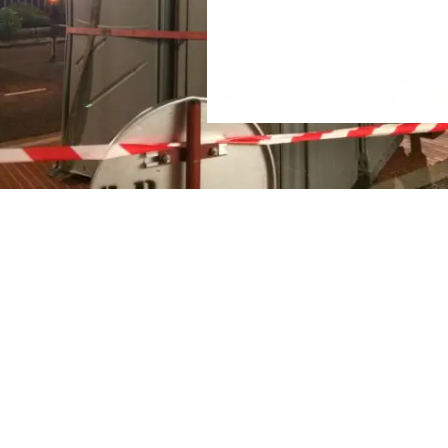
publicités ou le contenu, 
terminaux, recevoir et uti
données de géolocalisation
Vous pouvez modifier vos 
Vous pouvez aussi consult