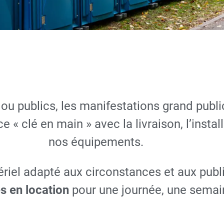
on de toilettes
ou publics, les manifestations grand public
omes mobiles
« clé en main » avec la livraison, l’instal
nos équipements.
NDER UN DEVIS GRATUIT
riel adapté aux circonstances et aux publ
s en location
pour une journée, une semain