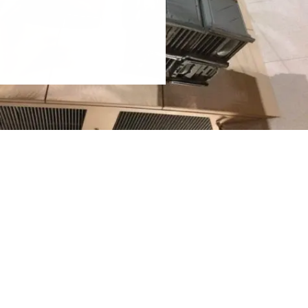
 ligne, relier différents 
omatiquement, utiliser des 
ur l’identification. 
s des pages de ce site. 