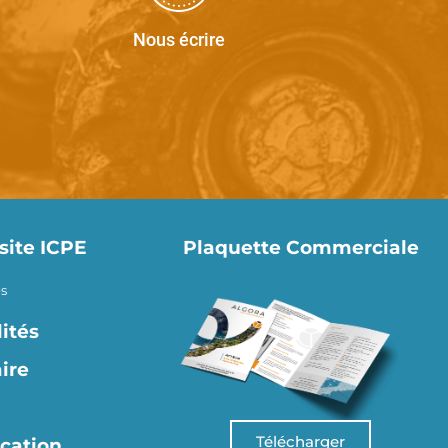
Nous écrire
site ICPE
Plaquette Commerciale
s
ités
ire
Télécharger
ication