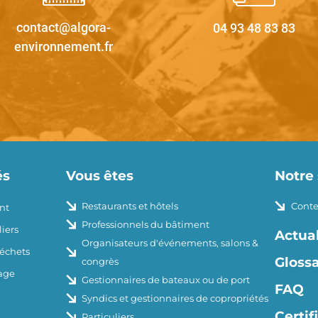
contact@algora-
04 93 48 83 83
environnement.fr
és
Vous êtes
Notre 
Restaurants et hôtels
Conte
nt
Professionnels du bâtiment
iers
Actual
Organisateurs d'événements, salons &
déchets
Glossa
congrès
age
Gestionnaires de bateaux ou de port
FAQ
Syndics et gestionnaires de copropriétés
Certif
Particuliers