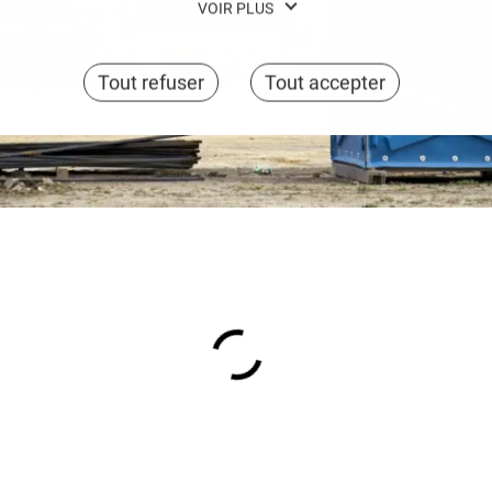
VOIR PLUS
mettre en correspondance et combiner des sources de données hors
liser des caractéristiques d’identification d’appareil envoyées aut
 précises, analyser activement les caractéristiques du terminal po
Tout refuser
Tout accepter
choix à tout moment en cliquant sur « Gérer mes cookies » en ba
er notre politique de confidentialité pour plus d’informations.