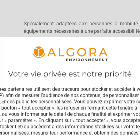
Spécialement adaptées aux personnes à mobilité r
équipements nécessaires à une parfaite accessibilité 
es partenaires utilisent des traceurs pour stocker et accéder à 
IP) afin de mesurer l’audience de nos contenus, de personnaliser 
ser des publicités personnalisées. Vous pouvez exprimer votre 
 bouton « tout accepter », les refuser en fermant cette fenêtre à l’
 ou vous informer sur le détail de chaque finalité et exprimer vo
sur « paramétrer ». En cliquant sur « tout accepter », vous accept
stockent et/ou accèdent à des informations stockées sur votre te
ersonnalisées, mesurer leur performance et obtenir des données s
s produits, assurer la sécurité, prévenir la fraude et déboguer, d