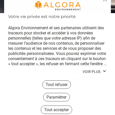
Algora Environnement et ses partenaires utilisent des 
traceurs pour stocker et accéder à vos données 
personnelles (telles que votre adresse IP) afin de 
mesurer l’audience de nos contenus, de personnaliser 
les contenus et les services et de vous proposer des 
publicités personnalisées. Vous pouvez exprimer votre 
consentement à ces traceurs en cliquant sur le bouton 
Nettoyage et autres services
« tout accepter », les refuser en fermant cette fenêtre à 
l’aide de la croix « continuer sans accepter », ou vous 
VOIR PLUS
Nous réalisons de nombreux travaux d’entretien
informer sur le détail de chaque finalité et exprimer 
comme le
nettoyage et le dégraissage des
votre choix pour chacune d’entre elles en cliquant sur « 
paramétrer ». En cliquant sur « tout accepter », vous 
Tout refuser
systèmes d’extraction
en utilisant des techniques
acceptez que nous et/ou nos partenaires publicitaires 
adaptées au secteur du yachting. Nous disposons
stockent et/ou accèdent à des informations stockées 
également d’une solide expérience en matière de
Paramétrer
sur votre terminal afin de vous proposer des publicités 
dératisation, de désinsectisation et de
personnalisées, mesurer leur performance et obtenir 
désinfection.
Tout accepter
des données sur leurs audiences, développer et 