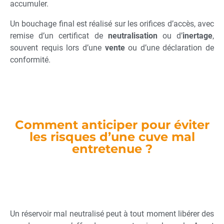
accumuler.
différents terminaux, recevoir et utiliser des 
caractéristiques d’identification d’appareil envoyées 
Un bouchage final est réalisé sur les orifices d’accès, avec
automatiquement, utiliser des données de 
remise d’un certificat de
neutralisation
ou d’
inertage
,
géolocalisation précises, analyser activement les 
souvent requis lors d’une
vente
ou d’une déclaration de
caractéristiques du terminal pour l’identification. Vous 
conformité.
pouvez modifier vos choix à tout moment en cliquant 
sur « Gérer mes cookies » en bas des pages de ce site. 
Vous pouvez aussi consulter notre politique de 
confidentialité pour plus d’informations.
Comment anticiper pour éviter
les risques d’une cuve mal
entretenue ?
Un réservoir mal neutralisé peut à tout moment libérer des