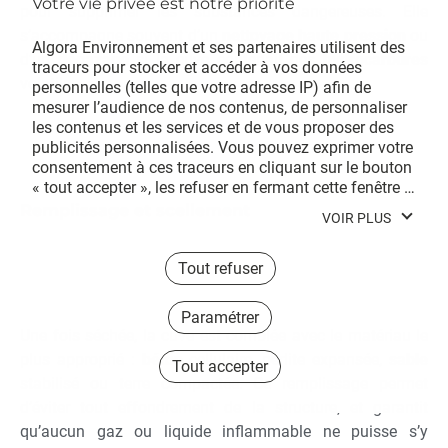
pour supprimer les substances dangereuses. Elle
s’accompagne souvent d’un
nettoyage haute pression
ou
Algora Environnement et ses partenaires utilisent des 
d’un
dégazage
si la cuve contenait des
hydrocarbures
traceurs pour stocker et accéder à vos données 
volatils.
personnelles (telles que votre adresse IP) afin de 
mesurer l’audience de nos contenus, de personnaliser 
les contenus et les services et de vous proposer des 
publicités personnalisées. Vous pouvez exprimer votre 
consentement à ces traceurs en cliquant sur le bouton 
« tout accepter », les refuser en fermant cette fenêtre à 
l’aide de la croix « continuer sans accepter », ou vous 
Remplissage et scellement
VOIR PLUS
informer sur le détail de chaque finalité et exprimer 
votre choix pour chacune d’entre elles en cliquant sur « 
paramétrer ». En cliquant sur « tout accepter », vous 
Tout refuser
acceptez que nous et/ou nos partenaires publicitaires 
stockent et/ou accèdent à des informations stockées 
Paramétrer
sur votre terminal afin de vous proposer des publicités 
Une fois séchée, la cuve est comblée avec le matériau le
personnalisées, mesurer leur performance et obtenir 
plus approprié :
béton
cellulaire, perlite expansée,
sable
Tout accepter
des données sur leurs audiences, développer et 
stabilisé ou terre compactée. Ce remplissage permet
améliorer nos produits, assurer la sécurité, prévenir la 
d’éviter tout effondrement de la structure, et garantit
fraude et déboguer, diffuser techniquement les 
publicités ou le contenu, mettre en correspondance et 
qu’aucun gaz ou liquide inflammable ne puisse s’y
combiner des sources de données hors ligne, relier 