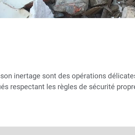
ment ou
 de cuves
 son inertage sont des opérations délicat
iés respectant les règles de sécurité propr
DEVIS GRATUIT