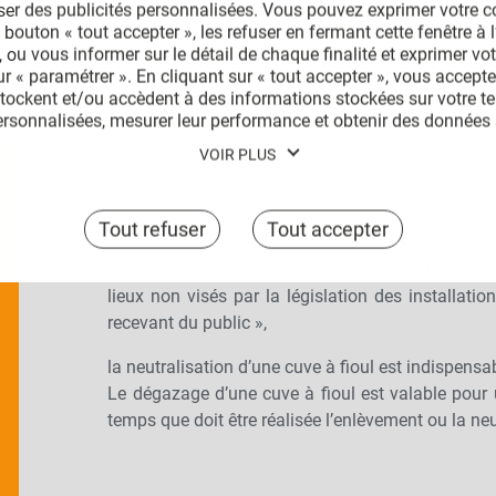
cuve à inerter, de son niveau de dangerosité et de sa configura
ser des publicités personnalisées. Vous pouvez exprimer votre 
 bouton « tout accepter », les refuser en fermant cette fenêtre à l’
ent ensuite sur site tout le matériel nécessaire au remplissage d
 ou vous informer sur le détail de chaque finalité et exprimer vo
sur « paramétrer ». En cliquant sur « tout accepter », vous accept
stockent et/ou accèdent à des informations stockées sur votre te
ersonnalisées, mesurer leur performance et obtenir des données s
s produits, assurer la sécurité, prévenir la fraude et déboguer, d
VOIR PLUS
mettre en correspondance et combiner des sources de données hors
liser des caractéristiques d’identification d’appareil envoyées aut
 précises, analyser activement les caractéristiques du terminal po
Selon l’article 28 de l’arrêté du 24 juillet 2004
Tout refuser
Tout accepter
choix à tout moment en cliquant sur « Gérer mes cookies » en ba
er notre politique de confidentialité pour plus d’informations.
« fixant les règles techniques et de sécurité app
lieux non visés par la législation des installati
recevant du public »,
la neutralisation d’une cuve à fioul est indispensabl
Le dégazage d’une cuve à fioul est valable pour
temps que doit être réalisée l’enlèvement ou la neu