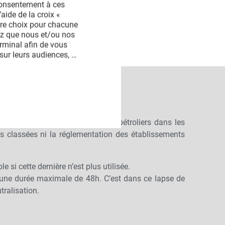
tion,
nos techniciens élaborent un
consentement à ces 
aide de la croix « 
e la cuve concernée.
tre choix pour chacune 
ez que nous et/ou nos 
rminal afin de vous 
ur leurs audiences, 
iffuser techniquement les 
 ligne, relier différents 
omatiquement, utiliser des 
ur l’identification. 
s des pages de ce site. 
licables au stockage de produits pétroliers dans les
ons classées ni la réglementation des établissements
e si cette dernière n’est plus utilisée.
 une durée maximale de 48h. C’est dans ce lapse de
tralisation.