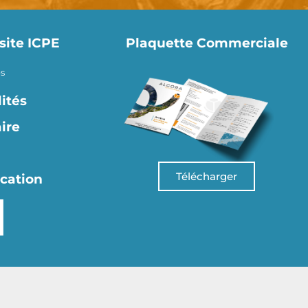
site ICPE
Plaquette Commerciale
s
ités
ire
Télécharger
ication