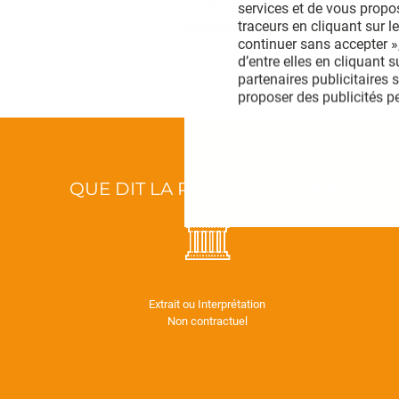
En fonction des dimensions de la 
services et de vous propo
traceurs en cliquant sur le
protocole spécifique
. Ils achemin
continuer sans accepter »,
d’entre elles en cliquant 
partenaires publicitaires 
proposer des publicités p
développer et améliorer no
publicités ou le contenu, 
terminaux, recevoir et uti
données de géolocalisation
Vous pouvez modifier vos 
QUE DIT LA RÉGLEMENTATION​
Vous pouvez aussi consult
Extrait ou Interprétation
Non contractuel