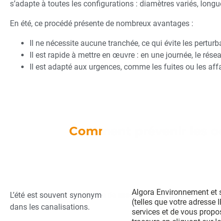
s’adapte à toutes les configurations : diamètres variés, long
En été, ce procédé présente de nombreux avantages :
Il ne nécessite aucune tranchée, ce qui évite les perturba
Il est rapide à mettre en œuvre : en une journée, le résea
Il est adapté aux urgences, comme les fuites ou les aff
Comment prévenir les od
Algora Environnement et s
L’été est souvent synonyme de
mauvaises odeurs
dans les b
(telles que votre adresse 
dans les canalisations.
services et de vous propo