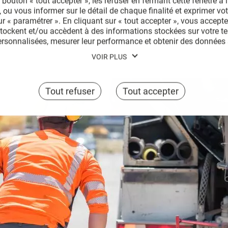
 bouton « tout accepter », les refuser en fermant cette fenêtre à l’
héité du réseau, empêchant ainsi les
remontées d’odeurs
, les
inf
 ou vous informer sur le détail de chaque finalité et exprimer vo
uits à travers les microfissures.
sur « paramétrer ». En cliquant sur « tout accepter », vous accept
stockent et/ou accèdent à des informations stockées sur votre te
ersonnalisées, mesurer leur performance et obtenir des données s
s produits, assurer la sécurité, prévenir la fraude et déboguer, d
VOIR PLUS
mettre en correspondance et combiner des sources de données hors
liser des caractéristiques d’identification d’appareil envoyées aut
 précises, analyser activement les caractéristiques du terminal po
Tout refuser
Tout accepter
choix à tout moment en cliquant sur « Gérer mes cookies » en ba
er notre politique de confidentialité pour plus d’informations.