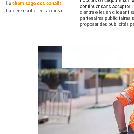
traceurs en cliquant sur le
Le
chemisage des canalisations
permet de restaurer l’étanc
continuer sans accepter »,
barrière contre les racines qui peuvent pénétrer dans les cond
d’entre elles en cliquant 
partenaires publicitaires 
proposer des publicités p
développer et améliorer no
publicités ou le contenu, 
terminaux, recevoir et uti
données de géolocalisation
Vous pouvez modifier vos 
Vous pouvez aussi consult