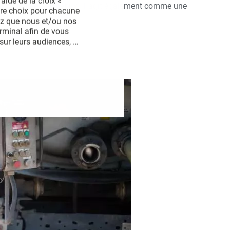
aide de la croix « 
iltrations
ou les reflux. Il agit également comme une
tre choix pour chacune 
ez que nous et/ou nos 
rminal afin de vous 
ur leurs audiences, 
iffuser techniquement les 
 ligne, relier différents 
omatiquement, utiliser des 
ur l’identification. 
s des pages de ce site. 