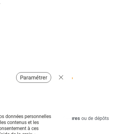
.
Paramétrer
vos canalisations ?
vos données personnelles 
rs proviennent généralement de
fissures
ou de dépôts
les contenus et les 
consentement à ces 