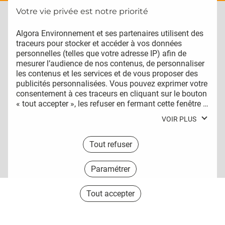
Algora Environnement et ses partenaires utilisent des 
La réglementation impose ainsi qu’ils
traceurs pour stocker et accéder à vos données 
soient ramonés, nettoyés et désinfectés
personnelles (telles que votre adresse IP) afin de 
avec des produits spécifiques deux fois
mesurer l’audience de nos contenus, de personnaliser 
par an minimum. (Art 79 du Code
les contenus et les services et de vous proposer des 
publicités personnalisées. Vous pouvez exprimer votre 
Sanitaire).
consentement à ces traceurs en cliquant sur le bouton 
« tout accepter », les refuser en fermant cette fenêtre à 
Les locaux doivent également être traités
l’aide de la croix « continuer sans accepter », ou vous 
pour empêcher l’intrusion de rongeurs et
VOIR PLUS
informer sur le détail de chaque finalité et exprimer 
insectes selon l’Art 77 du Code Sanitaire
votre choix pour chacune d’entre elles en cliquant sur « 
Départemental.
paramétrer ». En cliquant sur « tout accepter », vous 
Tout refuser
acceptez que nous et/ou nos partenaires publicitaires 
stockent et/ou accèdent à des informations stockées 
Paramétrer
sur votre terminal afin de vous proposer des publicités 
personnalisées, mesurer leur performance et obtenir 
Tout accepter
des données sur leurs audiences, développer et 
améliorer nos produits, assurer la sécurité, prévenir la 
fraude et déboguer, diffuser techniquement les 
publicités ou le contenu, mettre en correspondance et 