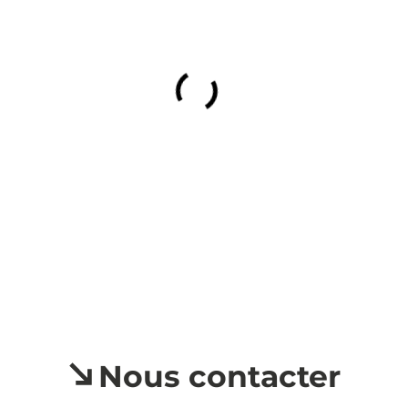
combiner des sources de données hors ligne, relier 
différents terminaux, recevoir et utiliser des 
caractéristiques d’identification d’appareil envoyées 
automatiquement, utiliser des données de 
géolocalisation précises, analyser activement les 
caractéristiques du terminal pour l’identification. Vous 
pouvez modifier vos choix à tout moment en cliquant 
sur « Gérer mes cookies » en bas des pages de ce site. 
Vous pouvez aussi consulter notre politique de 
confidentialité pour plus d’informations.
Nous contacter