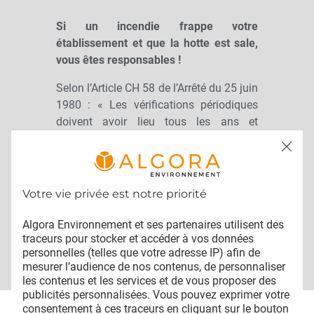
Si un incendie frappe votre
établissement et que la hotte est sale,
vous êtes responsables !
Selon l’Article CH 58 de l’Arrêté du 25 juin
1980 : « Les vérifications périodiques
doivent avoir lieu tous les ans et
concernent (…) les installations de
traitement d’air et de ventilation ».
Selon l’Article GC 18 de l’Arrêté du 25 juin
1980 : « Le conduit d’extraction des
buées et graisses doit être nettoyé avant
chaque mise en place et au moins tous
Algora Environnement et ses partenaires utilisent des 
traceurs pour stocker et accéder à vos données 
les six mois ».
personnelles (telles que votre adresse IP) afin de 
mesurer l’audience de nos contenus, de personnaliser 
les contenus et les services et de vous proposer des 
publicités personnalisées. Vous pouvez exprimer votre 
consentement à ces traceurs en cliquant sur le bouton 