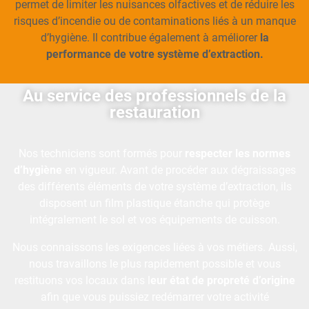
permet de limiter les nuisances olfactives et de réduire les
risques d’incendie ou de contaminations liés à un manque
d’hygiène. Il contribue également à améliorer
la
performance de votre système d’extraction.
Au service des professionnels de la
restauration
Nos techniciens sont formés pour
respecter les normes
d’hygiène
en vigueur. Avant de procéder aux dégraissages
des différents éléments de votre système d’extraction, ils
disposent un film plastique étanche qui protège
intégralement le sol et vos équipements de cuisson.
Nous connaissons les exigences liées à vos métiers. Aussi,
nous travaillons le plus rapidement possible et vous
restituons vos locaux dans l
eur état de propreté d’origine
afin que vous puissiez redémarrer votre activité