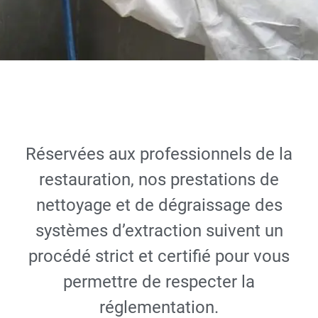
Nettoyage des
systèmes
Réservées aux professionnels de la
d'extraction
restauration, nos prestations de
nettoyage et de dégraissage des
DEMANDER UN DEVIS
systèmes d’extraction suivent un
GRATUIT
procédé strict et certifié pour vous
permettre de respecter la
réglementation.